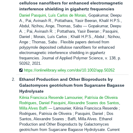
cellulose nanofibers for enhanced electromagnetic
interference shielding in gigahertz frequencies
Daniel Pasquini
,
Luís Carlos de Morais
, Gopakumar, Deepu
A., Pai, Avinash R., Pottathara, Yasir Beeran, Khalil H.P.S.,
Abdul, Nzihou, Ange, Thomas, Sabu
Gopakumar, Deepu
A. ; Pai, Avinash R. ; Pottathara, Yasir Beeran ; Pasquini,
Daniel ; Morais, Luís Carlos ; Khalil H.P.S., Abdul ; Nzihou,
Ange ; Thomas, Sabu . Flexible papers derived from
polypyrrole deposited cellulose nanofibers for enhanced
electromagnetic interference shielding in gigahertz
frequencies. Journal of Applied Polymer Science, v. 138, p.
50262, 2021.
https://onlinelibrary.wiley.com/doi/10.1002/app.50262
Ethanol Production and Other Bioproducts by
Galactomyces geotrichum from Sugarcane Bagasse
Hydrolysate
Kênia Francisca Resende Lamounier
,
Patrísia de Oliveira
Rodrigues
,
Daniel Pasquini
,
Alexandre Soares dos Santos
,
Milla Alves Baffi
Lamounier, Kênia Francisca Resende ;
Rodrigues, Patrisia de Oliveira ; Pasquini, Daniel ; Dos
Santos, Alexandre Soares ; Baffi, Milla Alves. Ethanol
Production and Other Bioproducts by Galactomyces
geotrichum from Sugarcane Bagasse Hydrolysate. Current