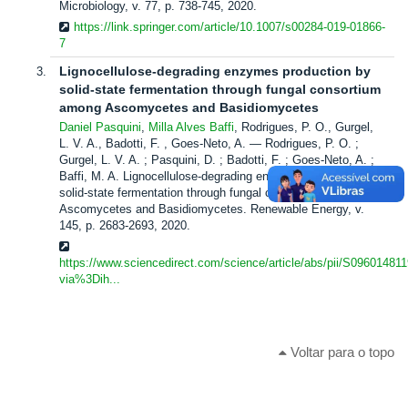
Microbiology, v. 77, p. 738-745, 2020.
https://link.springer.com/article/10.1007/s00284-019-01866-
7
Lignocellulose-degrading enzymes production by
solid-state fermentation through fungal consortium
among Ascomycetes and Basidiomycetes
Daniel Pasquini
,
Milla Alves Baffi
, Rodrigues, P. O., Gurgel,
L. V. A., Badotti, F. , Goes-Neto, A.
Rodrigues, P. O. ;
Gurgel, L. V. A. ; Pasquini, D. ; Badotti, F. ; Goes-Neto, A. ;
Baffi, M. A. Lignocellulose-degrading enzymes production by
solid-state fermentation through fungal consortium among
Ascomycetes and Basidiomycetes. Renewable Energy, v.
145, p. 2683-2693, 2020.
https://www.sciencedirect.com/science/article/abs/pii/S0960148
via%3Dih...
Voltar para o topo