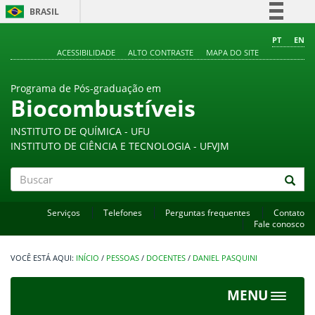
BRASIL
Simplifique!
PT
EN
ACESSIBILIDADE
ALTO CONTRASTE
MAPA DO SITE
Comunica BR
Participe
Programa de Pós-graduação em
Acesso à informação
Biocombustíveis
Legislação
INSTITUTO DE QUÍMICA - UFU
Canais
INSTITUTO DE CIÊNCIA E TECNOLOGIA - UFVJM
Buscar
Serviços
Telefones
Perguntas frequentes
Contato
Fale conosco
INÍCIO
/
PESSOAS
/
DOCENTES
/
DANIEL PASQUINI
MENU
Toggle
navigat