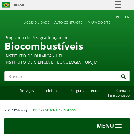
BRASIL
Simplifique!
PT
EN
ACESSIBILIDADE
ALTO CONTRASTE
MAPA DO SITE
Comunica BR
Participe
Programa de Pós-graduação em
Acesso à informação
Biocombustíveis
Legislação
INSTITUTO DE QUÍMICA - UFU
Canais
INSTITUTO DE CIÊNCIA E TECNOLOGIA - UFVJM
Buscar
Serviços
Telefones
Perguntas frequentes
Contato
Fale conosco
INÍCIO
/
SERVICOS
/
BOLSAS
MENU
Toggle
navigat