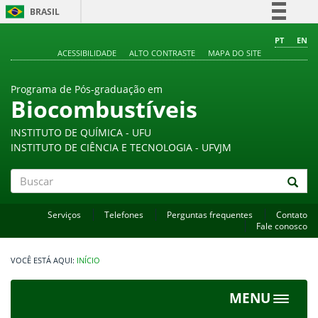
BRASIL
Simplifique!
PT
EN
ACESSIBILIDADE
ALTO CONTRASTE
MAPA DO SITE
Comunica BR
Participe
Programa de Pós-graduação em
Acesso à informação
Biocombustíveis
Legislação
INSTITUTO DE QUÍMICA - UFU
Canais
INSTITUTO DE CIÊNCIA E TECNOLOGIA - UFVJM
Buscar
Serviços
Telefones
Perguntas frequentes
Contato
Fale conosco
INÍCIO
MENU
Toggle
navigat