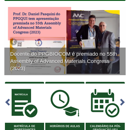
Previous
Next
cente do PPGBIOCOM é premiado no 55th
sembly of Advanced Materials Congress
Prof.
023)
mais 
MATRÍCULA DE
HORÁRIOS DE AULAS
CALENDÁRIO DA PÓS-
INGRESSANTES
GRADUAÇÃO UFU