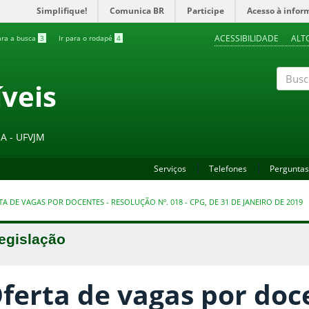
Simplifique!
Comunica BR
Participe
Acesso à infor
ACESSIBILIDADE
ALT
ara a busca
3
Ir para o rodapé
4
veis
Buscar
A - UFVJM
Serviços
Telefones
Perguntas
A DE VAGAS POR DOCENTES - RESOLUÇÃO Nº. 018 - CPG, DE 31 DE JANEIRO DE 2019
egislação
ferta de vagas por doc