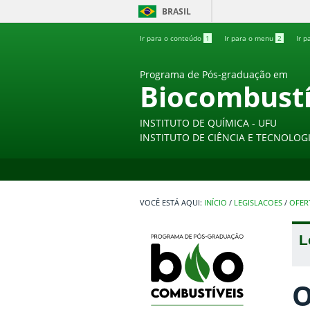
BRASIL
Ir para o conteúdo
1
Ir para o menu
2
Ir p
Programa de Pós-graduação em
Biocombustí
INSTITUTO DE QUÍMICA - UFU
INSTITUTO DE CIÊNCIA E TECNOLOGI
INÍCIO
/
LEGISLACOES
/
OFERT
L
O