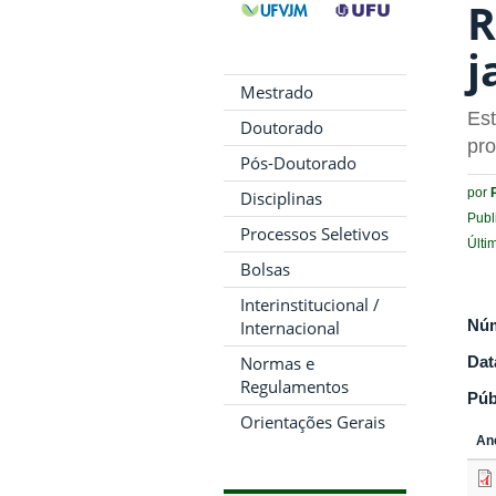
R
j
Mestrado
Est
Doutorado
pro
Pós-Doutorado
por
Disciplinas
Publ
Processos Seletivos
Últi
Bolsas
Interinstitucional /
Nú
Internacional
Dat
Normas e
Regulamentos
Púb
Orientações Gerais
An