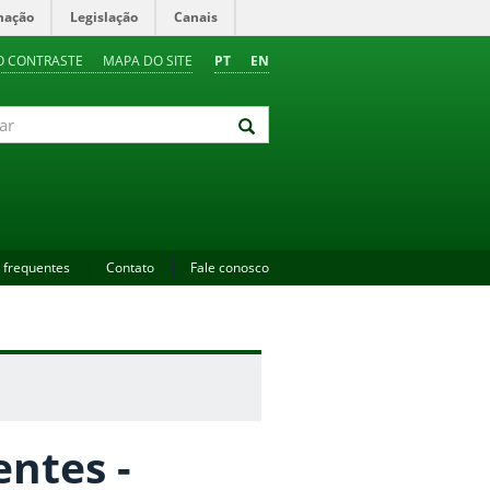
mação
Legislação
Canais
O CONTRASTE
MAPA DO SITE
PT
EN
 frequentes
Contato
Fale conosco
entes -