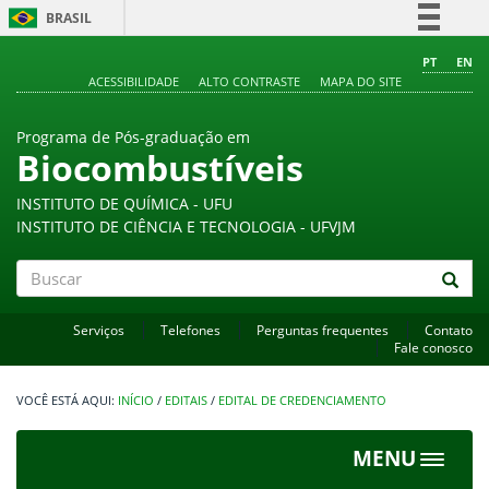
BRASIL
Simplifique!
PT
EN
ACESSIBILIDADE
ALTO CONTRASTE
MAPA DO SITE
Comunica BR
Participe
Programa de Pós-graduação em
Acesso à informação
Biocombustíveis
Legislação
INSTITUTO DE QUÍMICA - UFU
Canais
INSTITUTO DE CIÊNCIA E TECNOLOGIA - UFVJM
Buscar
Serviços
Telefones
Perguntas frequentes
Contato
Fale conosco
INÍCIO
/
EDITAIS
/
EDITAL DE CREDENCIAMENTO
MENU
Toggle
navigat