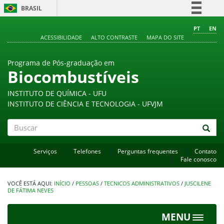
BRASIL
Simplifique!
PT
EN
ACESSIBILIDADE
ALTO CONTRASTE
MAPA DO SITE
Comunica BR
Participe
Programa de Pós-graduação em
Acesso à informação
Biocombustíveis
Legislação
INSTITUTO DE QUÍMICA - UFU
Canais
INSTITUTO DE CIÊNCIA E TECNOLOGIA - UFVJM
Buscar
Serviços
Telefones
Perguntas frequentes
Contato
Fale conosco
INÍCIO
/
PESSOAS
/
TECNICOS ADMINISTRATIVOS
/
JUSCILENE
DE FÁTIMA NEVES
MENU
Toggle