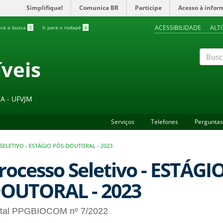
Simplifique!
Comunica BR
Participe
Acesso à infor
ACESSIBILIDADE
ALT
ara a busca
3
Ir para o rodapé
4
veis
Buscar
A - UFVJM
Serviços
Telefones
Perguntas
SELETIVO - ESTÁGIO PÓS-DOUTORAL - 2023
rocesso Seletivo - ESTÁGI
OUTORAL - 2023
ital PPGBIOCOM nº 7/2022