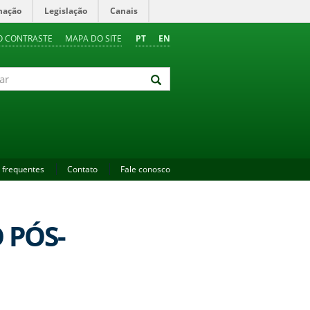
mação
Legislação
Canais
O CONTRASTE
MAPA DO SITE
PT
EN
 frequentes
Contato
Fale conosco
O PÓS-