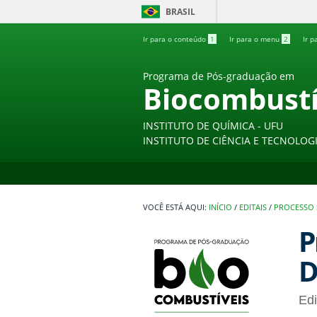
BRASIL
Ir para o conteúdo
1
Ir para o menu
2
Ir p
Programa de Pós-graduação em
Biocombustí
INSTITUTO DE QUÍMICA - UFU
INSTITUTO DE CIÊNCIA E TECNOLOGI
INÍCIO
/
EDITAIS
/
PROCESSO 
P
D
Ed