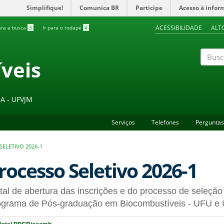
Simplifique!
Comunica BR
Participe
Acesso à infor
ACESSIBILIDADE
ALT
ara a busca
3
Ir para o rodapé
4
veis
Buscar
A - UFVJM
Serviços
Telefones
Perguntas
ELETIVO 2026-1
rocesso Seletivo 2026-1
tal de abertura das inscrições e do processo de seleçã
ograma de Pós-graduação em Biocombustíveis - UFU 