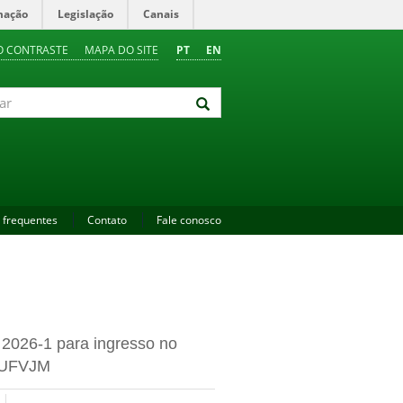
mação
Legislação
Canais
O CONTRASTE
MAPA DO SITE
PT
EN
 frequentes
Contato
Fale conosco
o 2026-1 para ingresso no
e UFVJM