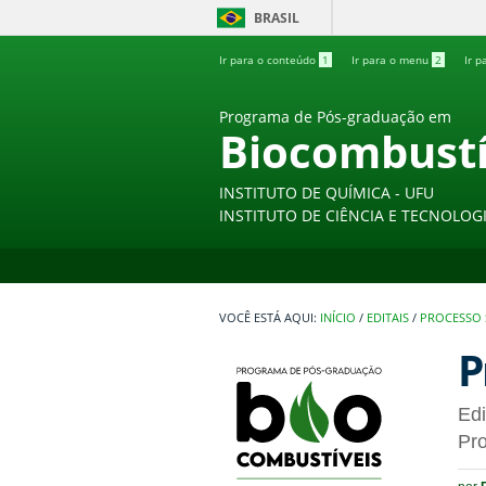
BRASIL
Ir para o conteúdo
1
Ir para o menu
2
Ir p
Programa de Pós-graduação em
Biocombustí
INSTITUTO DE QUÍMICA - UFU
INSTITUTO DE CIÊNCIA E TECNOLOGI
INÍCIO
/
EDITAIS
/
PROCESSO S
P
Edi
Pr