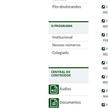
Pós-doutorandos
H
RE
H
O PROGRAMA
RE
Institucional
PUB
Nossos números
H
Colegiado
RES
H
RE
CENTRAL DE
CONTEÚDOS
H
RE
Áudios
P
Nom
Documentos
H