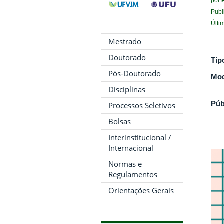
por
Publ
Últi
Mestrado
Doutorado
Tip
Pós-Doutorado
Mod
Disciplinas
Púb
Processos Seletivos
Bolsas
Interinstitucional /
Internacional
Normas e
Regulamentos
Orientações Gerais