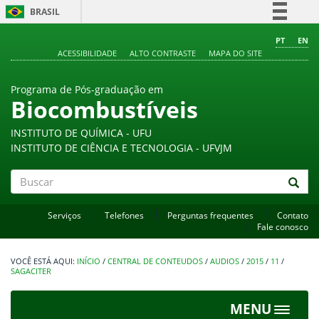
BRASIL
Simplifique!
PT
EN
ACESSIBILIDADE
ALTO CONTRASTE
MAPA DO SITE
Comunica BR
Participe
Programa de Pós-graduação em
Acesso à informação
Biocombustíveis
Legislação
INSTITUTO DE QUÍMICA - UFU
Canais
INSTITUTO DE CIÊNCIA E TECNOLOGIA - UFVJM
Buscar
Serviços
Telefones
Perguntas frequentes
Contato
Fale conosco
INÍCIO
/
CENTRAL DE CONTEUDOS
/
AUDIOS
/
2015
/
11
/
SAGACITER
MENU
Toggle