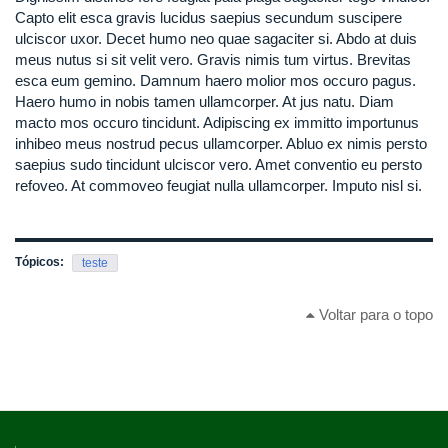
Capto elit esca gravis lucidus saepius secundum suscipere
ulciscor uxor. Decet humo neo quae sagaciter si. Abdo at duis
meus nutus si sit velit vero. Gravis nimis tum virtus. Brevitas
esca eum gemino. Damnum haero molior mos occuro pagus.
Haero humo in nobis tamen ullamcorper. At jus natu. Diam
macto mos occuro tincidunt. Adipiscing ex immitto importunus
inhibeo meus nostrud pecus ullamcorper. Abluo ex nimis persto
saepius sudo tincidunt ulciscor vero. Amet conventio eu persto
refoveo. At commoveo feugiat nulla ullamcorper. Imputo nisl si.
Tópicos:
teste
Voltar para o topo