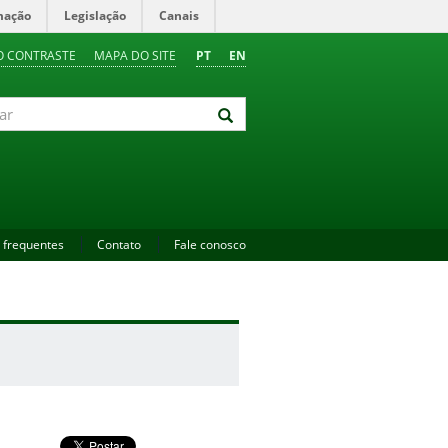
mação
Legislação
Canais
O CONTRASTE
MAPA DO SITE
PT
EN
 frequentes
Contato
Fale conosco