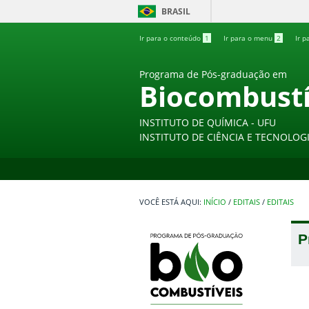
BRASIL
Ir para o conteúdo
1
Ir para o menu
2
Ir p
Programa de Pós-graduação em
Biocombustí
INSTITUTO DE QUÍMICA - UFU
INSTITUTO DE CIÊNCIA E TECNOLOGI
INÍCIO
/
EDITAIS
/
EDITAIS
P