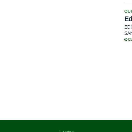
OU
Ed
ED
SA
05