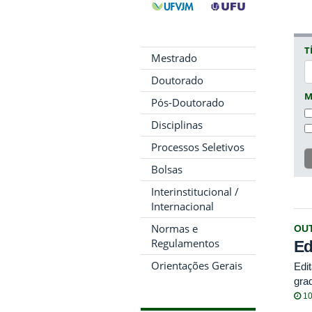
T
Mestrado
Doutorado
M
Pós-Doutorado
Disciplinas
Processos Seletivos
Bolsas
Interinstitucional /
Internacional
Normas e
OU
Regulamentos
Ed
Orientações Gerais
Edi
gra
10