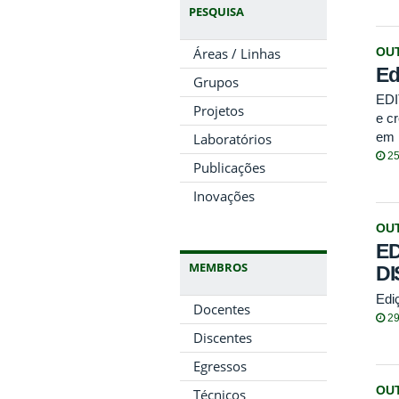
PESQUISA
Áreas / Linhas
OU
Ed
Grupos
EDI
Projetos
e c
em 
Laboratórios
25
Publicações
Inovações
OU
ED
MEMBROS
D
Edi
Docentes
29
Discentes
Egressos
OU
Técnicos